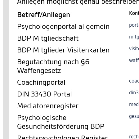
Anliegen möglichst genau beschreiben
Betreff/Anliegen
Kon
Psychologenportal allgemein
port
BDP Mitgliedschaft
mitg
BDP Mitglieder Visitenkarten
visi
Begutachtung nach §6
waff
Waffengesetz
Coachingportal
coac
DIN 33430 Portal
din
Mediatorenregister
med
Psychologische
gesu
Gesundheitsförderung BDP
Rechtspsychologen Register
rech