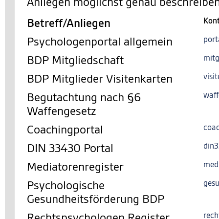
Anliegen möglichst genau beschreiben
Betreff/Anliegen
Kon
Psychologenportal allgemein
port
BDP Mitgliedschaft
mitg
BDP Mitglieder Visitenkarten
visi
Begutachtung nach §6
waff
Waffengesetz
Coachingportal
coac
DIN 33430 Portal
din
Mediatorenregister
med
Psychologische
gesu
Gesundheitsförderung BDP
Rechtspsychologen Register
rech