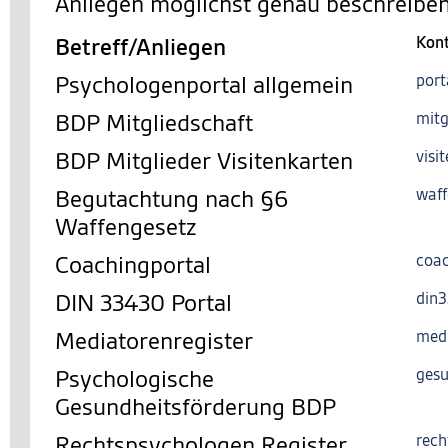
Anliegen möglichst genau beschreiben
Betreff/Anliegen
Kon
Psychologenportal allgemein
port
BDP Mitgliedschaft
mitg
BDP Mitglieder Visitenkarten
visi
Begutachtung nach §6
waff
Waffengesetz
Coachingportal
coac
DIN 33430 Portal
din
Mediatorenregister
med
Psychologische
gesu
Gesundheitsförderung BDP
Rechtspsychologen Register
rech