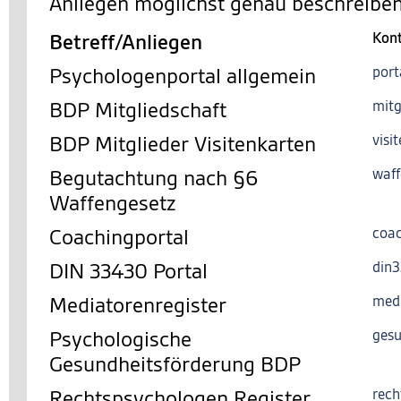
Anliegen möglichst genau beschreiben
Betreff/Anliegen
Kon
Psychologenportal allgemein
port
BDP Mitgliedschaft
mitg
BDP Mitglieder Visitenkarten
visi
Begutachtung nach §6
waff
Waffengesetz
Coachingportal
coac
DIN 33430 Portal
din
Mediatorenregister
med
Psychologische
gesu
Gesundheitsförderung BDP
Rechtspsychologen Register
rech