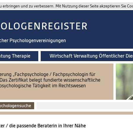
 erbringen und zu verbessern. Mit Nutzung dieser Seite akzeptieren Sie Co
HOLOGENREGISTER
scher Psychologenvereinigungen
atung Therapie
Wirtschaft Verwaltung Öffentlicher Die
zierung „Fachpsychologe / Fachpsychologin für
s Zertifikat belegt fundierte wissenschaftliche
r psychologische Tätigkeit im Rechtswesen
ychologensuche
er / die passende Beraterin in Ihrer Nähe